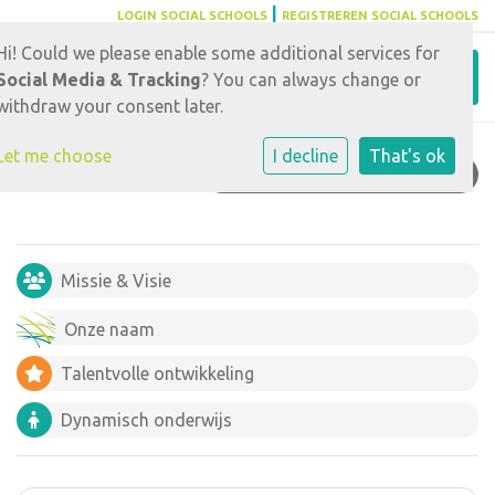
|
LOGIN SOCIAL SCHOOLS
REGISTREREN SOCIAL SCHOOLS
Hi! Could we please enable some additional services for
Toggl
Social Media & Tracking
? You can always change or
withdraw your consent later.
Let me choose
I decline
That's ok
INFORMATIEKAARTEN
Missie & Visie
Onze naam
Talentvolle ontwikkeling
Dynamisch onderwijs