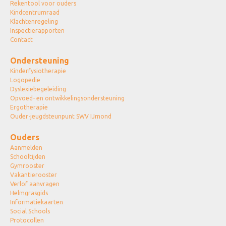
Rekentool voor ouders
Kindcentrumraad
Klachtenregeling
Inspectierapporten
Contact
Ondersteuning
Kinderfysiotherapie
Logopedie
Dyslexiebegeleiding
Opvoed- en ontwikkelingsondersteuning
Ergotherapie
Ouder-jeugdsteunpunt SWV IJmond
Ouders
Aanmelden
Schooltijden
Gymrooster
Vakantierooster
Verlof aanvragen
Helmgrasgids
Informatiekaarten
Social Schools
Protocollen