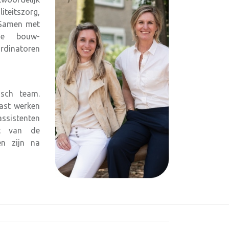
iteitszorg,
. Samen met
de bouw-
ördinatoren
isch team.
aast werken
ssistenten
ht van de
en zijn na