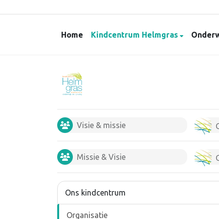
Home
Kindcentrum Helmgras
Onderw
Visie & missie
Missie & Visie
Ons kindcentrum
Organisatie