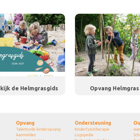
kijk de Helmgrasgids
Opvang Helmgras
Opvang
Ondersteuning
Ou
Talentvolle kinderopvang
Kinderfysiotherapie
Aa
Aanmelden
Logopedie
Sch