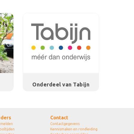
Onderdeel van Tabijn
ders
Contact
nmelden
Contactgegevens
ooltijden
Kennismaken en rondleiding