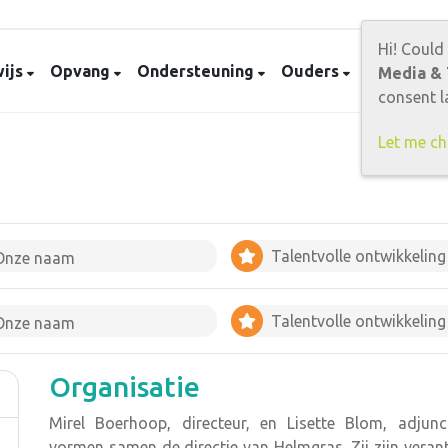
Hi! Could
ijs
Opvang
Ondersteuning
Ouders
Contact
Media & 
consent la
Let me c
Talentvolle ontwikkeling
Onze naam
Talentvolle ontwikkeling
Onze naam
Organisatie
Mirel Boerhoop, directeur, en Lisette Blom, adjunct
vormen samen de directie van Helmgras. Zij zijn veran