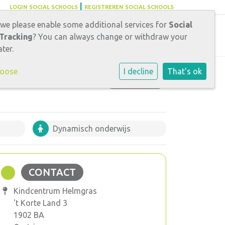
|
LOGIN SOCIAL SCHOOLS
REGISTREREN SOCIAL SCHOOLS
 we please enable some additional services for
Social
Carrièrekansen
Tracking
? You can always change or withdraw your
ter.
hoose
I decline
That's ok
CONTACT
Dynamisch onderwijs
CONTACT
Kindcentrum Helmgras
't Korte Land 3
1902 BA