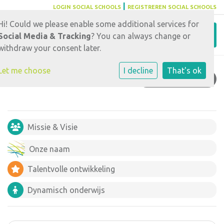
|
LOGIN SOCIAL SCHOOLS
REGISTREREN SOCIAL SCHOOLS
Hi! Could we please enable some additional services for
Toggl
Social Media & Tracking
? You can always change or
withdraw your consent later.
Let me choose
I decline
That's ok
AANMELDEN
Missie & Visie
Onze naam
Talentvolle ontwikkeling
Dynamisch onderwijs