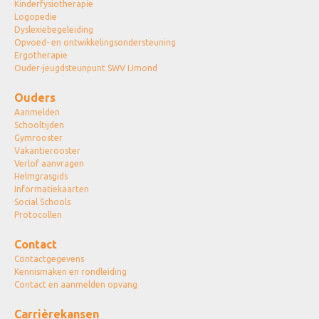
Kinderfysiotherapie
Logopedie
Dyslexiebegeleiding
Opvoed- en ontwikkelingsondersteuning
Ergotherapie
Ouder-jeugdsteunpunt SWV IJmond
Ouders
Aanmelden
Schooltijden
Gymrooster
Vakantierooster
Verlof aanvragen
Helmgrasgids
Informatiekaarten
Social Schools
Protocollen
Contact
Contactgegevens
Kennismaken en rondleiding
Contact en aanmelden opvang
Carrièrekansen