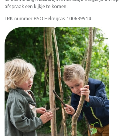
afspraak een kijkje te komen.
LRK nummer BSO Helmgras 100639914