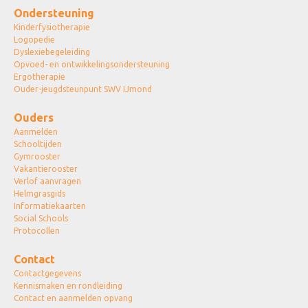
Ondersteuning
Kinderfysiotherapie
Logopedie
Dyslexiebegeleiding
Opvoed- en ontwikkelingsondersteuning
Ergotherapie
Ouder-jeugdsteunpunt SWV IJmond
Ouders
Aanmelden
Schooltijden
Gymrooster
Vakantierooster
Verlof aanvragen
Helmgrasgids
Informatiekaarten
Social Schools
Protocollen
Contact
Contactgegevens
Kennismaken en rondleiding
Contact en aanmelden opvang