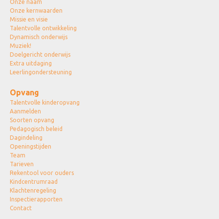
Onze naam
Onze kernwaarden
Missie en visie
Talentvolle ontwikkeling
Dynamisch onderwijs
Muziek!
Doelgericht onderwijs
Extra uitdaging
Leerlingondersteuning
Opvang
Talentvolle kinderopvang
Aanmelden
Soorten opvang
Pedagogisch beleid
Dagindeling
Openingstijden
Team
Tarieven
Rekentool voor ouders
Kindcentrumraad
Klachtenregeling
Inspectierapporten
Contact