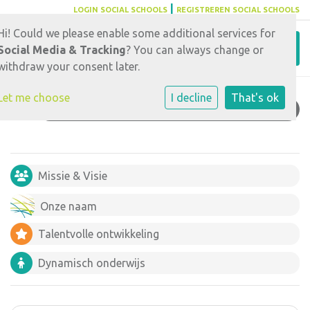
|
LOGIN SOCIAL SCHOOLS
REGISTREREN SOCIAL SCHOOLS
Hi! Could we please enable some additional services for
Toggl
Social Media & Tracking
? You can always change or
withdraw your consent later.
Let me choose
I decline
That's ok
CONTACT EN AANMELDEN OPVANG
Missie & Visie
Onze naam
Talentvolle ontwikkeling
Dynamisch onderwijs